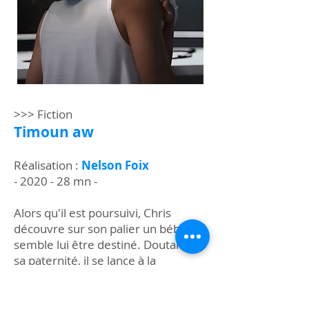
>>> Fiction
Timoun aw
Réalisation :
Nelson Foix
- 2020 - 28 mn -
Alors qu'il est poursuivi, Chris
découvre sur son palier un bébé qui
semble lui être destiné. Doutant de
sa paternité, il se lance à la
recherche de la mère de l'enfant...
Avec :
Sloan Descombes
et
Karine