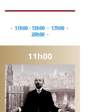
-
11h00
-
15h00
-
17h00
-
20h00
-
11h00