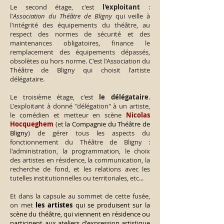
Le second étage, c'est
l'exploitant
:
l'
Association du Théâtre de Bligny
qui veille à
l'intégrité des équipements du théâtre, au
respect des normes de sécurité et des
maintenances obligatoires, finance le
remplacement des équipements dépassés,
obsolètes ou hors norme. C'est l'Association du
Théâtre de Bligny qui choisit l'artiste
délégataire.
Le troisième étage, c'est
l
e délégataire
.
L'exploitant à donné "délégation" à un artiste,
le comédien et metteur en scène
Nicolas
Hocqueghem
(et
la Compagnie du Théâtre de
Bligny
) de gérer tous les aspects du
fonctionnement du Théâtre de Bligny :
l'administration, la programmation, le choix
des artistes en résidence, la communication, la
recherche de fond, et les relations avec les
tutelles institutionnelles ou territoriales, etc...
Et dans la capsule au sommet de cette fusée,
on met
les artistes
qui se produisent sur la
scène du théâtre, qui viennent en résidence ou
participent aux ateliers d'expression artistique