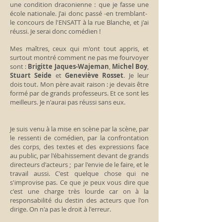
une condition draconienne : que je fasse une
école nationale. J'ai donc passé -en tremblant-
le concours de l'ENSATT à la rue Blanche, et j'ai
réussi. Je serai donc comédien !
Mes maîtres, ceux qui m'ont tout appris, et
surtout montré comment ne pas me fourvoyer
sont :
Brigitte Jaques-Wajeman
,
Michel Boy
,
Stuart Seide
et
Geneviève Rosset
. Je leur
dois tout. Mon père avait raison : je devais être
formé par de grands professeurs. Et ce sont les
meilleurs. Je n'aurai pas réussi sans eux.
Je suis venu à la mise en scène par la scène, par
le ressenti de comédien, par la confrontation
des corps, des textes et des expressions face
au public, par l'ébahissement devant de grands
directeurs d'acteurs ; par l'envie de le faire, et le
travail aussi. C'est quelque chose qui ne
s'improvise pas. Ce que je peux vous dire que
c'est une charge très lourde car on à la
responsabilité du destin des acteurs que l'on
dirige. On n'a pas le droit à l'erreur.