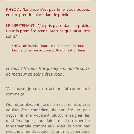
KHYOL’ : "La pièce n’est pas finie, vous pouvez
encore prendre place dans le public."
LE LIEUTENANT : "J’ai pris place dans le public.
Pour la première scène. Mais ce que j’ai vu m’a
suffit."
KHYOL de Randal Douc. Le Lieutenant : Nicolas
Hocquenghem en octobre 2016 à El Téatro, Tunis
Et vous ? Nicolas Hocquenghem, quelle sorte
de metteur en scène êtes-vous ?
"A la base, je suis un acteur. J'ai commencé
comme ça.
Quand, adolescent, j'ai dit à mes parents que je
voulais être comédien, ils ont été un peu
déçus. Ils me voyaient plutôt enseigner les
mathématiques, ou faire de la recherche
fondamentale comme eux. Mais ils n'ont pas
cherché à me dissuader. Ils ont mis cependant