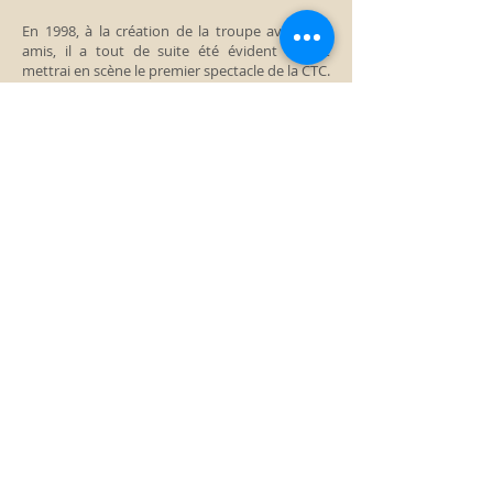
En 1998, à la création de la troupe avec mes
amis, il a tout de suite été évident que je
mettrai en scène le premier spectacle de la CTC.
C'était Britannicus de Jean Racine que nous
avons créé à l'occasion du tricentenaire
racinien en 1999. Depuis, j'ai mis en scène
toutes les créations de la Compagnie Théâtrale
de la Cité.
Mais je l'avoue, il m'est difficile de parler de
moi, de mon travail, de mes choix ; de
pourquoi je fais comme-ci ou comme-ça. Il y a
des choses indicibles en art, indescriptibles. La
cuisine théâtrale passe par des biais
improvisés, des expériences inattendues, des
accidents imprévus, des tâtonnements
inespérés, des erreurs, et des joies.
C'est le résultat qui compte. Et le résultat, seul
les autres peuvent en parler.
Ce serait trop prétentieux de songer à le faire
moi même.