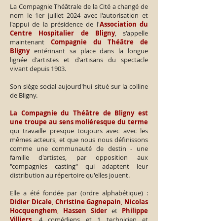
La Compagnie Théâtrale de la Cité a changé de
nom le 1er juillet 2024 avec l'autorisation et
l'appui de la présidence de l'
Association du
Centre Hospitalier de Bligny
, s'appelle
maintenant
Compagnie du Théâtre de
Bligny
entérinant sa place dans la longue
lignée d'artistes et d'artisans du spectacle
vivant depuis 1903.
Son siège social aujourd'hui situé sur la colline
de Bligny.
La Compagnie du Théâtre de Bligny est
une troupe au sens moliéresque du terme
qui travaille presque toujours avec avec les
mêmes acteurs, et que nous nous définissons
comme une communauté de destin - une
famille d'artistes, par opposition aux
"compagnies casting" qui adaptent leur
distribution au répertoire qu'elles jouent.
Elle a été fondée par (ordre alphabétique) :
Didier Dicale
,
Christine Gagnepain
,
Nicolas
Hocquenghem
,
Hassen Sider
et
Philippe
Villiers
. 4 comédiens et 1 technicien et