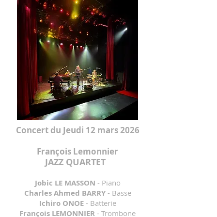
Concert du Jeudi 12 mars 2026
François Lemonnier
JAZZ QUARTET
Jobic LE MASSON
- Piano
Charles Ahmed BARRY
- Basse
Ichiro ONOE
- Batterie
François LEMONNIER
- Trombone