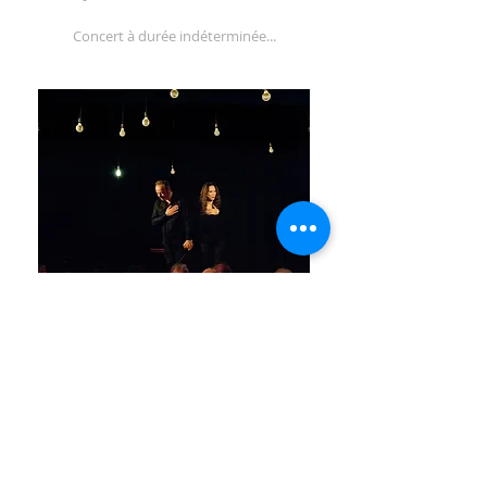
Concert à durée indéterminée...
Concert du Dimanche 29
mars 2026 à 16h00