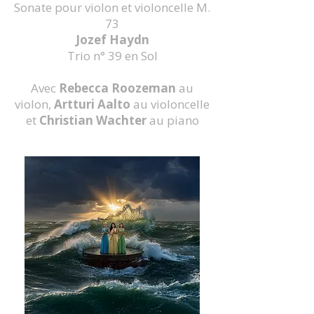
Sonate pour violon et violoncelle M.
73
Jozef Haydn
Trio n° 39 en Sol
Avec
Rebecca Roozeman
au
violon,
Artturi Aalto
au violoncelle
et
Christian Wachter
au piano