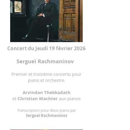
Concert du Jeudi 19 février 2026
Sergueï Rachmaninov
Premier et troisième concerto pour
piano et orchestre.
Arvindan Thekkadath
et
Christian Wachter
aux pianos
Transcription pour deux piano par
Sergueï Rachmaninov