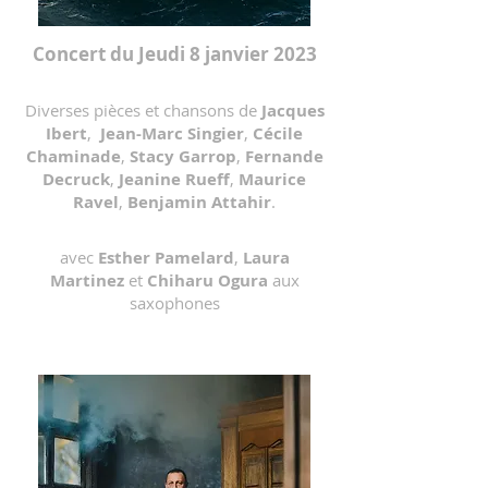
Concert du Jeudi 8 janvier 2023
Diverses pièces et chansons de
Jacques
Ibert
,
Jean-Marc Singier
,
Cécile
Chaminade
,
Stacy Garrop
,
Fernande
Decruck
,
Jeanine Rueff
,
Maurice
Ravel
,
Benjamin Attahir
.
avec
Esther Pamelard
,
Laura
Martinez
et
Chiharu Ogura
aux
saxophones