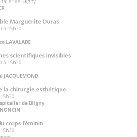
talier de Bligny
ER
able Marguerite Duras
0 à 15h30
nce LAVALADE
es scientifiques invisibles
0 à 15h30
cal JACQUEMOND
e la chirurgie esthétique
à 15h30
pitalier de Bligny
DENONCIN
 du corps féminin
à 15h30