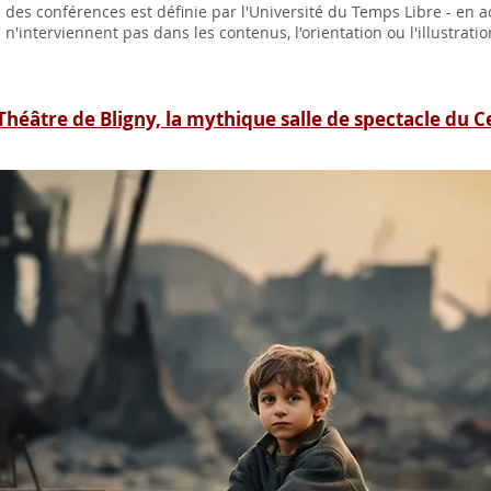
le des conférences est définie par l'Université du Temps Libre - en 
n n'interviennent pas dans les contenus, l'orientation ou l'illustrat
Théâtre de Bligny, la mythique salle de spectacle du C