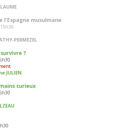
ILLAUME
 de l’Espagne musulmane
à 15h30
MATHY-PERMEZEL
 survivre ?
15h30
ement
ne JULIEN
umains curieux
15h30
ALZEAU
5h30