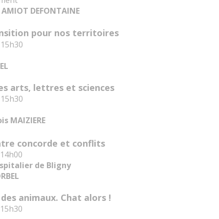
ement
ne AMIOT DEFONTAINE
sition pour nos territoires
à 15h30
SEL
s arts, lettres et sciences
à 15h30
ois MAIZIERE
tre concorde et conflits
à 14h00
pitalier de Bligny
ORBEL
des animaux. Chat alors !
à 15h30