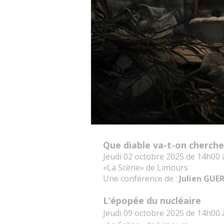
Que diable va-t-on cherche
Jeudi 02 octobre 2025 de 14h00
«La Scène» de Limours
Une conférence de :
Julien GUE
L’épopée du nucléaire
Jeudi 09 octobre 2025 de 14h00