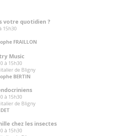
ns votre quotidien ?
 à 15h30
tophe FRAILLON
ntry Music
00 à 15h30
talier de Bligny
tophe BERTIN
endocriniens
00 à 15h30
talier de Bligny
NDET
ille chez les insectes
00 à 15h30